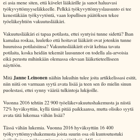
ei asia mene siten, että kävelet lääkärille ja sanot haluavasi
työkyvyttömyyseläkkeelle. Pelkkä työkyvyttömyyslausunto ei tee
kenestäkään työkyvytöntä, vaan lopullisen päätöksen tekee
työeläkeyhtiön vakuutuslääkäri.
Vakuutuslääkäri ei tapaa potilasta, ettei syntyisi tunne sidettä? Ihan
kamalaa roskaa, luuletko että hoitavat lääkärit ovat jotenkin tunne
huuruissa potilaisiinsa? Vakuutuslääkärit eivät kehtaa tavata
potilaita, koska heidän tekemät lausunnot on todella ala-arvoisia
eikä perustu mihinkään olemassa olevaan lääketieteelliseen
näyttöön.
Janne Leinonen
Mitä
näihin lukuihin tulee joita artikkelissasi esitit,
niin niitä on varmaan syytä avata lisää ja teen sen ilo mielin sinun
puolestasi, ettei synny vääriä tulkintoja lukijoille.
Vuonna 2016 tehtiin 22 900 työeläkevakuutushakemusta ja niistä
72% hyväksyttiin, kyllä tämä pitää paikkaansa, mutta olisiko syytä
avata tätä lukemaa vähän lisää?
Tässä vähän lukemia. Vuonna 2016 hyväksyttiin 16 400
työkyvyttömyyshakemusta joista suurin osa oli kuntoutustuki
(väliaikainen työkyvyttömyys) päätöksiä, 16% sai