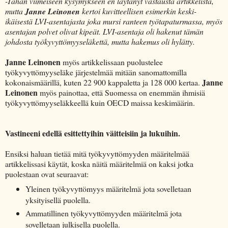
-Tähän viimeiseen kysymykseen en läytänyt vastausta artikkelista,
mutta
Janne Leinonen
kertoi kuvitteellisen esimerkin keski-
ikäisestä LVI-asentajasta joka mursi ranteen työtapaturmassa, myös
asentajan polvet olivat kipeät. LVI-asentaja oli hakenut tämän
johdosta työkyvyttömyyseläkettä, mutta hakemus oli hylätty.
Janne Leinonen
myös artikkelissaan puolustelee
työkyvyttömyyseläke järjestelmää mitään sanomattomilla
Janne
kokonaismäärillä, kuten 22 900 kappaletta ja 128 000 kertaa.
Leinonen
myös painottaa, että Suomessa on enemmän ihmisiä
työkyvyttömyyseläkkeellä kuin OECD maissa keskimäärin.
Vastineeni edellä esittettyihin väitteisiin ja lukuihin.
Ensiksi haluan tietää mitä työkyvyttömyyden määritelmää
artikkelissasi käytät, koska näitä määritelmiä on kaksi jotka
puolestaan ovat seuraavat:
Yleinen työkyvyttömyys määritelmä jota sovelletaan
yksityisellä puolella.
Ammatillinen työkyvyttömyyden määritelmä jota
sovelletaan julkisella puolella.