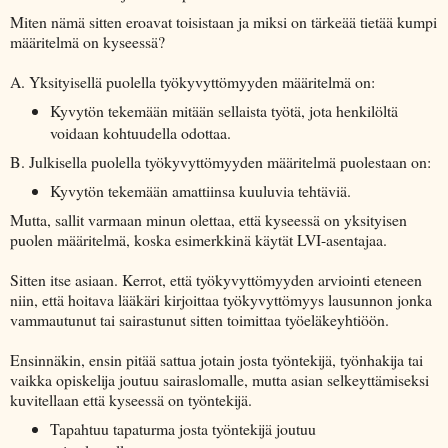
Miten nämä sitten eroavat toisistaan ja miksi on tärkeää tietää kumpi
määritelmä on kyseessä?
A. Yksityisellä puolella työkyvyttömyyden määritelmä on:
Kyvytön tekemään mitään sellaista työtä, jota henkilöltä
voidaan kohtuudella odottaa.
B. Julkisella puolella työkyvyttömyyden määritelmä puolestaan on:
Kyvytön tekemään amattiinsa kuuluvia tehtäviä.
Mutta, sallit varmaan minun olettaa, että kyseessä on yksityisen
puolen määritelmä, koska esimerkkinä käytät LVI-asentajaa.
Sitten itse asiaan. Kerrot, että työkyvyttömyyden arviointi eteneen
niin, että hoitava lääkäri kirjoittaa työkyvyttömyys lausunnon jonka
vammautunut tai sairastunut sitten toimittaa työeläkeyhtiöön.
Ensinnäkin, ensin pitää sattua jotain josta työntekijä, työnhakija tai
vaikka opiskelija joutuu sairaslomalle, mutta asian selkeyttämiseksi
kuvitellaan että kyseessä on työntekijä.
Tapahtuu tapaturma josta työntekijä joutuu