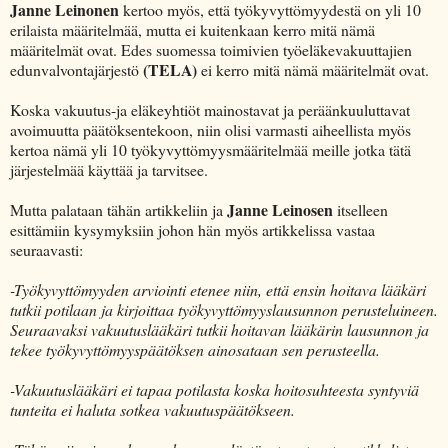
Janne Leinonen
kertoo myös, että työkyvyttömyydestä on yli 10
erilaista määritelmää, mutta ei kuitenkaan kerro mitä nämä
määritelmät ovat. Edes suomessa toimivien työeläkevakuuttajien
(TELA)
edunvalvontajärjestö
ei kerro mitä nämä määritelmät ovat.
Koska vakuutus-ja eläkeyhtiöt mainostavat ja peräänkuuluttavat
avoimuutta päätöksentekoon, niin olisi varmasti aiheellista myös
kertoa nämä yli 10 työkyvyttömyysmääritelmää meille jotka tätä
järjestelmää käyttää ja tarvitsee.
Janne Leinosen
Mutta palataan tähän artikkeliin ja
itselleen
esittämiin kysymyksiin johon hän myös artikkelissa vastaa
seuraavasti:
-Työkyvyttömyyden arviointi etenee niin, että ensin hoitava lääkäri
tutkii potilaan ja kirjoittaa työkyvyttömyyslausunnon perusteluineen.
Seuraavaksi vakuutuslääkäri tutkii hoitavan lääkärin lausunnon ja
tekee työkyvyttömyyspäätöksen ainosataan sen perusteella.
-Vakuutuslääkäri ei tapaa potilasta koska hoitosuhteesta syntyviä
tunteita ei haluta sotkea vakuutuspäätökseen.