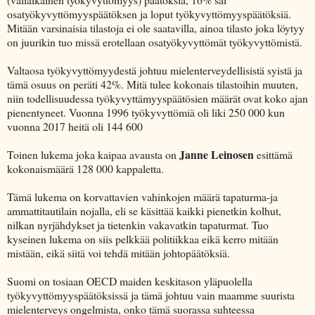
osatyökyvyttömyyspäätöksen ja loput työkyvyttömyyspäätöksiä.
Mitään varsinaisia tilastoja ei ole saatavilla, ainoa tilasto joka löytyy
on juurikin tuo missä erotellaan osatyökyvyttömät työkyvyttömistä.
Valtaosa työkyvyttömyydestä johtuu mielenterveydellisistä syistä ja
tämä osuus on peräti 42%. Mitä tulee kokonais tilastoihin muuten,
niin todellisuudessa työkyvyttämyyspäätösien määrät ovat koko ajan
pienentyneet. Vuonna 1996 työkyvyttömiä oli liki 250 000 kun
vuonna 2017 heitä oli 144 600
Janne Leinosen
Toinen lukema joka kaipaa avausta on
esittämä
kokonaismäärä 128 000 kappaletta.
Tämä lukema on korvattavien vahinkojen määrä tapaturma-ja
ammattitautilain nojalla, eli se käsittää kaikki pienetkin kolhut,
nilkan nyrjähdykset ja tietenkin vakavatkin tapaturmat. Tuo
kyseinen lukema on siis pelkkää politiikkaa eikä kerro mitään
mistään, eikä siitä voi tehdä mitään johtopäätöksiä.
Suomi on tosiaan OECD maiden keskitason yläpuolella
työkyvyttömyyspäätöksissä ja tämä johtuu vain maamme suurista
mielenterveys ongelmista, onko tämä suorassa suhteessa