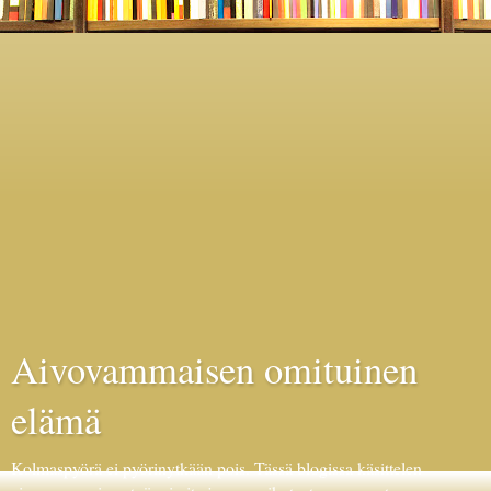
Aivovammaisen omituinen
elämä
Kolmaspyörä ei pyörinytkään pois. Tässä blogissa käsittelen