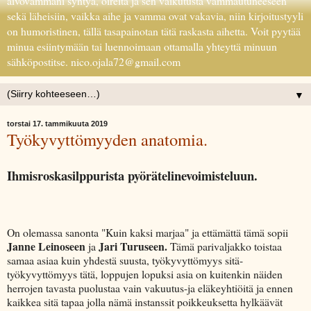
aivovammani syntyä, oireita ja sen vaikutusta vammautuneeseen
sekä läheisiin, vaikka aihe ja vamma ovat vakavia, niin kirjoitustyyli
on humoristinen, tällä tasapainotan tätä raskasta aihetta. Voit pyytää
minua esiintymään tai luennoimaan ottamalla yhteyttä minuun
sähköpostitse. nico.ojala72@gmail.com
▼
torstai 17. tammikuuta 2019
Työkyvyttömyyden anatomia.
Ihmisroskasilppurista pyörätelinevoimisteluun.
On olemassa sanonta "Kuin kaksi marjaa" ja ettämättä tämä sopii
Janne Leinoseen
Jari Turuseen.
ja
Tämä parivaljakko toistaa
samaa asiaa kuin yhdestä suusta, työkyvyttömyys sitä-
työkyvyttömyys tätä, loppujen lopuksi asia on kuitenkin näiden
herrojen tavasta puolustaa vain vakuutus-ja eläkeyhtiöitä ja ennen
kaikkea sitä tapaa jolla nämä instanssit poikkeuksetta hylkäävät