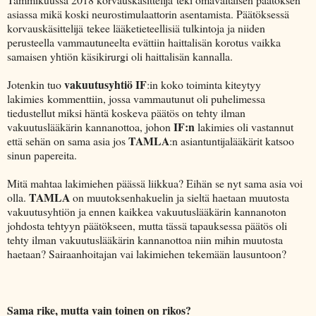
asiassa mikä koski neurostimulaattorin asentamista. Päätöksessä
korvauskäsittelijä tekee lääketieteellisiä tulkintoja ja niiden
perusteella vammautuneelta evättiin haittalisän korotus vaikka
samaisen yhtiön käsikirurgi oli haittalisän kannalla.
vakuutusyhtiö IF
Jotenkin tuo
:in koko toiminta kiteytyy
lakimies kommenttiin, jossa vammautunut oli puhelimessa
tiedustellut miksi häntä koskeva päätös on tehty ilman
IF:n
vakuutuslääkärin kannanottoa, johon
lakimies oli vastannut
TAMLA
että sehän on sama asia jos
:n asiantuntijalääkärit katsoo
sinun papereita.
Mitä mahtaa lakimiehen päässä liikkua? Eihän se nyt sama asia voi
TAMLA
olla.
on muutoksenhakuelin ja sieltä haetaan muutosta
vakuutusyhtiön ja ennen kaikkea vakuutuslääkärin kannanoton
johdosta tehtyyn päätökseen, mutta tässä tapauksessa päätös oli
tehty ilman vakuutuslääkärin kannanottoa niin mihin muutosta
haetaan? Sairaanhoitajan vai lakimiehen tekemään lausuntoon?
Sama rike, mutta vain toinen on rikos?