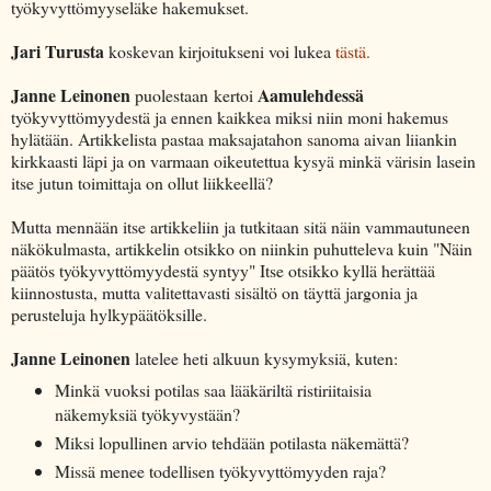
työkyvyttömyyseläke hakemukset.
Jari Turusta
koskevan kirjoitukseni voi lukea
tästä.
Janne Leinonen
Aamulehdessä
puolestaan kertoi
työkyvyttömyydestä ja ennen kaikkea miksi niin moni hakemus
hylätään. Artikkelista pastaa maksajatahon sanoma aivan liiankin
kirkkaasti läpi ja on varmaan oikeutettua kysyä minkä värisin lasein
itse jutun toimittaja on ollut liikkeellä?
Mutta mennään itse artikkeliin ja tutkitaan sitä näin vammautuneen
näkökulmasta, artikkelin otsikko on niinkin puhutteleva kuin "Näin
päätös työkyvyttömyydestä syntyy" Itse otsikko kyllä herättää
kiinnostusta, mutta valitettavasti sisältö on täyttä jargonia ja
perusteluja hylkypäätöksille.
Janne Leinonen
latelee heti alkuun kysymyksiä, kuten:
Minkä vuoksi potilas saa lääkäriltä ristiriitaisia
näkemyksiä työkyvystään?
Miksi lopullinen arvio tehdään potilasta näkemättä?
Missä menee todellisen työkyvyttömyyden raja?