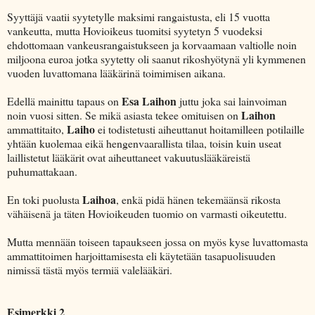
Syyttäjä vaatii syytetylle maksimi rangaistusta, eli 15 vuotta
vankeutta, mutta Hovioikeus tuomitsi syytetyn 5 vuodeksi
ehdottomaan vankeusrangaistukseen ja korvaamaan valtiolle noin
miljoona euroa jotka syytetty oli saanut rikoshyötynä yli kymmenen
vuoden luvattomana lääkärinä toimimisen aikana.
Esa Laihon
Edellä mainittu tapaus on
juttu joka sai lainvoiman
Laihon
noin vuosi sitten. Se mikä asiasta tekee omituisen on
Laiho
ammattitaito,
ei todistetusti aiheuttanut hoitamilleen potilaille
yhtään kuolemaa eikä hengenvaarallista tilaa, toisin kuin useat
laillistetut lääkärit ovat aiheuttaneet vakuutuslääkäreistä
puhumattakaan.
Laihoa
En toki puolusta
, enkä pidä hänen tekemäänsä rikosta
vähäisenä ja täten Hovioikeuden tuomio on varmasti oikeutettu.
Mutta mennään toiseen tapaukseen jossa on myös kyse luvattomasta
ammattitoimen harjoittamisesta eli käytetään tasapuolisuuden
nimissä tästä myös termiä valelääkäri.
Esimerkki 2