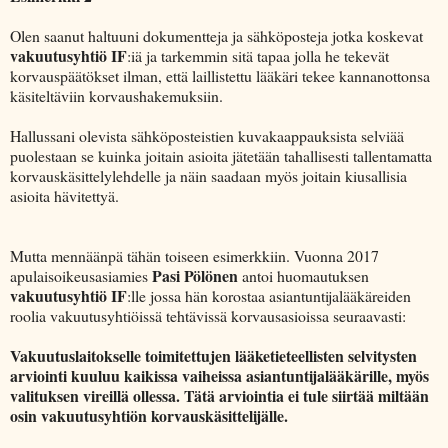
Olen saanut haltuuni dokumentteja ja sähköposteja jotka koskevat
vakuutusyhtiö IF
:iä ja tarkemmin sitä tapaa jolla he tekevät
korvauspäätökset ilman, että laillistettu lääkäri tekee kannanottonsa
käsiteltäviin korvaushakemuksiin.
Hallussani olevista sähköposteistien kuvakaappauksista selviää
puolestaan se kuinka joitain asioita jätetään tahallisesti tallentamatta
korvauskäsittelylehdelle ja näin saadaan myös joitain kiusallisia
asioita hävitettyä.
Mutta mennäänpä tähän toiseen esimerkkiin. Vuonna 2017
Pasi Pölönen
apulaisoikeusasiamies
antoi huomautuksen
vakuutusyhtiö IF
:lle jossa hän korostaa asiantuntijalääkäreiden
roolia vakuutusyhtiöissä tehtävissä korvausasioissa seuraavasti:
Vakuutuslaitokselle toimitettujen lääketieteellisten selvitysten
arviointi kuuluu kaikissa vaiheissa asiantuntijalääkärille, myös
valituksen vireillä ollessa. Tätä arviointia ei tule siirtää miltään
osin vakuutusyhtiön korvauskäsittelijälle.