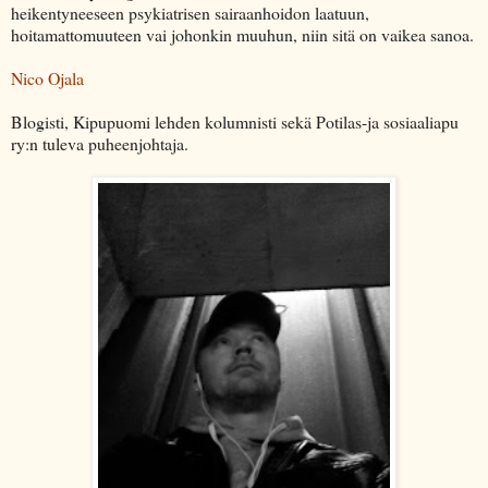
heikentyneeseen psykiatrisen sairaanhoidon laatuun,
hoitamattomuuteen vai johonkin muuhun, niin sitä on vaikea sanoa.
Nico Ojala
Blogisti, Kipupuomi lehden kolumnisti sekä Potilas-ja sosiaaliapu
ry:n tuleva puheenjohtaja.