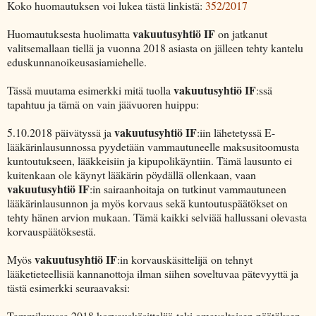
Koko huomautuksen voi lukea tästä linkistä:
352/2017
vakuutusyhtiö IF
Huomautuksesta huolimatta
on jatkanut
valitsemallaan tiellä ja vuonna 2018 asiasta on jälleen tehty kantelu
eduskunnanoikeusasiamiehelle.
vakuutusyhtiö IF
Tässä muutama esimerkki mitä tuolla
:ssä
tapahtuu ja tämä on vain jäävuoren huippu:
vakuutusyhtiö IF
5.10.2018 päivätyssä ja
:iin lähetetyssä E-
lääkärinlausunnossa pyydetään vammautuneelle maksusitoomusta
kuntoutukseen, lääkkeisiin ja kipupolikäyntiin. Tämä lausunto ei
kuitenkaan ole käynyt lääkärin pöydällä ollenkaan, vaan
vakuutusyhtiö IF
:in sairaanhoitaja on tutkinut vammautuneen
lääkärinlausunnon ja myös korvaus sekä kuntoutuspäätökset on
tehty hänen arvion mukaan. Tämä kaikki selviää hallussani olevasta
korvauspäätöksestä.
vakuutusyhtiö IF
Myös
:in korvauskäsittelijä
on tehnyt
lääketieteellisiä kannanottoja ilman siihen soveltuvaa pätevyyttä ja
tästä esimerkki seuraavaksi:
Tammikuussa 2018 korvauskäsittelijä teki omavaltaisen päätöksen