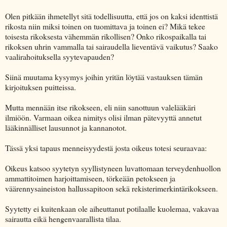
Olen pitkään ihmetellyt sitä todellisuutta, että jos on kaksi identtistä
rikosta niin miksi toinen on tuomittava ja toinen ei? Mikä tekee
toisesta rikoksesta vähemmän rikollisen? Onko rikospaikalla tai
rikoksen uhrin vammalla tai sairaudella lieventävä vaikutus? Saako
vaalirahoituksella syytevapauden?
Siinä muutama kysymys joihin yritän löytää vastauksen tämän
kirjoituksen puitteissa.
Mutta mennään itse rikokseen, eli niin sanottuun valelääkäri
ilmiöön. Varmaan oikea nimitys olisi ilman pätevyyttä annetut
lääkinnälliset lausunnot ja kannanotot.
Tässä yksi tapaus menneisyydestä josta oikeus totesi seuraavaa:
Oikeus katsoo syytetyn syyllistyneen luvattomaan terveydenhuollon
ammattitoimen harjoittamiseen, törkeään petokseen ja
väärennysaineiston hallussapitoon sekä rekisterimerkintärikokseen.
Syytetty ei kuitenkaan ole aiheuttanut potilaalle kuolemaa, vakavaa
sairautta eikä hengenvaarallista tilaa.