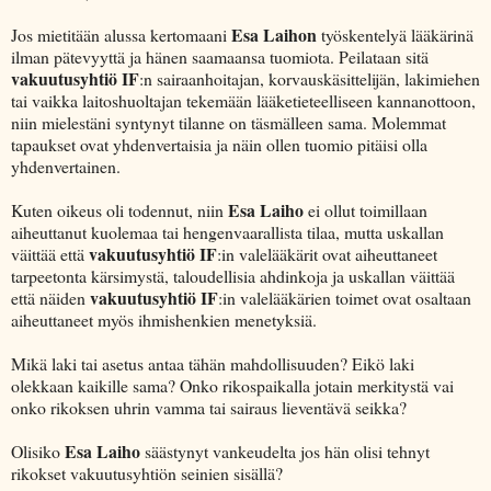
Esa Laihon
Jos mietitään alussa kertomaani
työskentelyä lääkärinä
ilman pätevyyttä ja hänen saamaansa tuomiota. Peilataan sitä
vakuutusyhtiö IF
:n sairaanhoitajan, korvauskäsittelijän, lakimiehen
tai vaikka laitoshuoltajan tekemään lääketieteelliseen kannanottoon,
niin mielestäni syntynyt tilanne on täsmälleen sama. Molemmat
tapaukset ovat yhdenvertaisia ja näin ollen tuomio pitäisi olla
yhdenvertainen.
Esa Laiho
Kuten oikeus oli todennut, niin
ei ollut toimillaan
aiheuttanut kuolemaa tai hengenvaarallista tilaa, mutta uskallan
vakuutusyhtiö IF
väittää että
:in valelääkärit ovat aiheuttaneet
tarpeetonta kärsimystä, taloudellisia ahdinkoja ja uskallan väittää
vakuutusyhtiö IF
että näiden
:in valelääkärien toimet ovat osaltaan
aiheuttaneet myös ihmishenkien menetyksiä.
Mikä laki tai asetus antaa tähän mahdollisuuden? Eikö laki
olekkaan kaikille sama? Onko rikospaikalla jotain merkitystä vai
onko rikoksen uhrin vamma tai sairaus lieventävä seikka?
Esa Laiho
Olisiko
säästynyt vankeudelta jos hän olisi tehnyt
rikokset vakuutusyhtiön seinien sisällä?