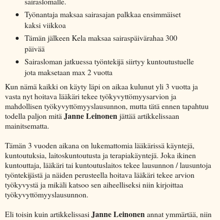
sairaslomalle.
Työnantaja maksaa sairasajan palkkaa ensimmäiset
kaksi viikkoa
Tämän jälkeen Kela maksaa sairaspäivärahaa 300
päivää
Sairasloman jatkuessa työntekijä siirtyy kuntoutustuelle
jota maksetaan max 2 vuotta
Kun nämä kaikki on käyty läpi on aikaa kulunut yli 3 vuotta ja
vasta nyt hoitava lääkäri tekee työkyvyttömyysarvion ja
mahdollisen työkyvyttömyyslausunnon, mutta tätä ennen tapahtuu
Janne Leinonen
todella paljon mitä
jättää artikkelissaan
mainitsematta.
Tämän 3 vuoden aikana on lukemattomia lääkärissä käyntejä,
kuntoutuksia, laitoskuntoutusta ja terapiakäyntejä. Joka ikinen
kuntouttaja, lääkäri tai kuntoutuslaitos tekee lausunnon / lausuntoja
työntekijästä ja näiden perusteella hoitava lääkäri tekee arvion
työkyvystä ja mikäli katsoo sen aiheelliseksi niin kirjoittaa
työkyvyttömyyslausunnon.
Janne Leinonen
Eli toisin kuin artikkelissasi
annat ymmärtää, niin